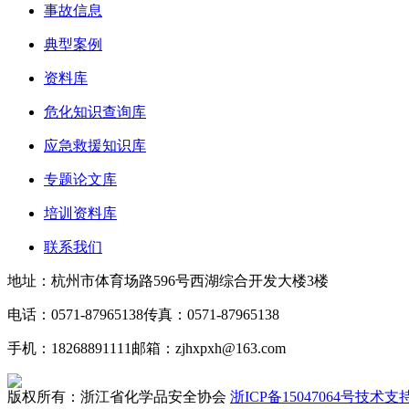
事故信息
典型案例
资料库
危化知识查询库
应急救援知识库
专题论文库
培训资料库
联系我们
地址：杭州市体育场路596号西湖综合开发大楼3楼
电话：0571-87965138
传真：0571-87965138
手机：18268891111
邮箱：zjhxpxh@163.com
版权所有：浙江省化学品安全协会
浙ICP备15047064号
技术支