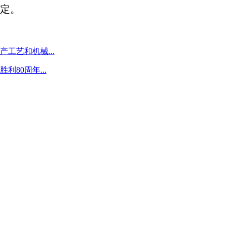
定。
工艺和机械...
80周年...